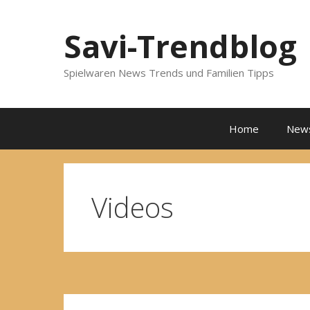
Zum
Inhalt
Savi-Trendblog
springen
Spielwaren News Trends und Familien Tipps
Home
New
Videos