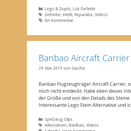
Kategorien
Lego & Duplo
,
Lok Defekte
Schlagwörter
Getriebe
,
Intelli
,
Reparatur
,
Videos
Ein Kommentar
Banbao Aircraft Carrier
29. Mai 2015
von
Sascha
Banbao Flugzeugträger Aircraft Carrier, 
noch nicht entdeckt. Habe eben dieses Int
der Größe und von den Details des Steine
Interessante Lego Stein Alternative und i
Kategorien
Spielzeug Clips
Schlagwörter
Alternativen
,
BanBao
,
Videos
Schreibe einen Kommentar